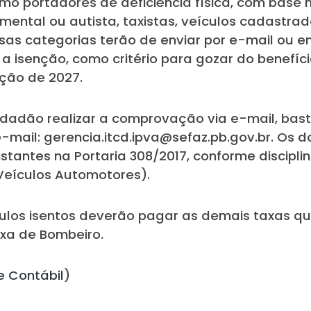
omo portadores de deficiência física, com base
 mental ou autista, taxistas, veículos cadastrad
Essas categorias terão de enviar por e-mail o
a isenção, como critério para gozar do benefíc
nção de 2027.
dadão realizar a comprovação via e-mail, bast
e-mail: gerencia.itcd.ipva@sefaz.pb.gov.br. Os
tantes na Portaria 308/2017, conforme discipli
Veículos Automotores).
ículos isentos deverão pagar as demais taxas
axa de Bombeiro.
e Contábil
)