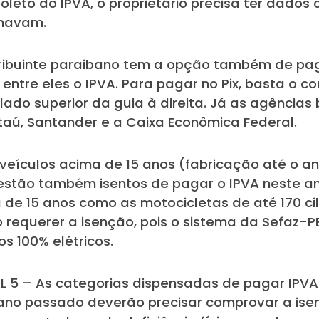
oleto do IPVA, o proprietário precisa ter dados
enavam.
ribuinte paraibano tem a opção também de pag
entre eles o IPVA. Para pagar no Pix, basta o con
lado superior da guia à direita. Já as agências
Itaú, Santander e a Caixa Econômica Federal.
culos acima de 15 anos (fabricação até o ano 
 estão também isentos de pagar o IPVA neste an
a de 15 anos como as motocicletas de até 170 ci
o requerer a isenção, pois o sistema da Sefaz-
os 100% elétricos.
 – As categorias dispensadas de pagar IPVA c
o ano passado deverão precisar comprovar a ise