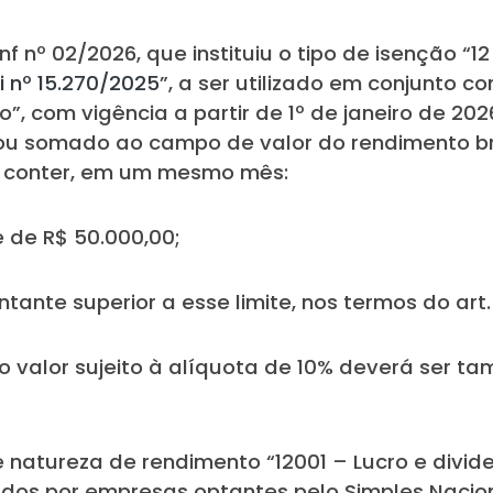
f nº 02/2026, que instituiu o tipo de isenção “12
i nº 15.270/2025
”, a ser utilizado em conjunto 
o”, com vigência a partir de 1º de janeiro de 20
 ou somado ao campo de valor do rendimento b
e conter, em um mesmo mês:
e de R$ 50.000,00;
tante superior a esse limite, nos termos do art
o valor sujeito à alíquota de 10% deverá ser 
 natureza de rendimento “12001 – Lucro e divid
buídos por empresas optantes pelo Simples Naci