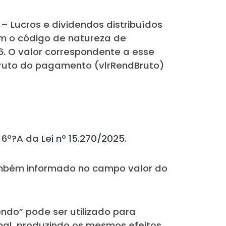
 – Lucros e dividendos distribuídos
com o código de natureza de
26. O valor correspondente a esse
ruto do pagamento (vlrRendBruto)
. 6º?A da
Lei nº 15.270/2025
.
também informado no campo valor do
endo” pode ser utilizado para
onal, produzindo os mesmos efeitos