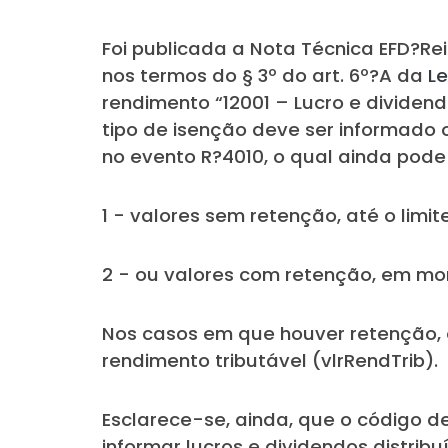
Foi publicada a Nota Técnica EFD?Rein
nos termos do § 3º do art. 6º?A da
Le
rendimento “12001 – Lucro e dividend
tipo de isenção deve ser informado
no evento R?4010, o qual ainda pod
1 - valores sem retenção, até o limit
2 - ou valores com retenção, em mon
Nos casos em que houver retenção, 
rendimento tributável (vlrRendTrib).
Esclarece-se, ainda, que o código de
informar lucros e dividendos distri