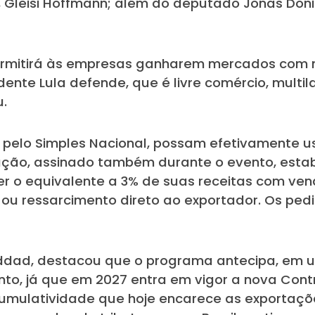
s, Gleisi Hoffmann; além do deputado Jonas Doniz
permitirá às empresas ganharem mercados com m
ente Lula defende, que é livre comércio, multil
u.
 pelo Simples Nacional, possam efetivamente us
ção, assinado também durante o evento, estabe
er o equivalente a 3% de suas receitas com ven
ou ressarcimento direto ao exportador. Os pe
ddad, destacou que o programa antecipa, em um
to, já que em 2027 entra em vigor a nova Contr
umulatividade que hoje encarece as exportações